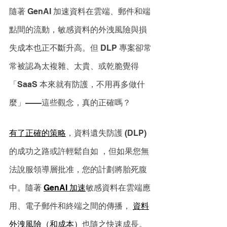
隨著 GenAI 加速資料在雲端、郵件和端
點間的流動，敏感資料的外洩風險與損
失成本也正不斷升高。但 DLP 專案卻常
常被認為太複雜、太貴、或乾脆覺得
「SaaS 本來就有防護，不用再多做什
麼」——這些觀念，真的正確嗎？
有了正確的策略
，資料遺失防護 (DLP) 
的成功之路或許輕鬆自如 ，但如果您無
法說服領導層批准，您的計劃將胎死腹
中。隨著 
GenAI 加速
敏感資料在雲端應
用、電子郵件和終端之間的傳播， 
資料
外洩風險（和成本）
也隨之快速成長。 