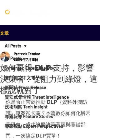
文章
All Posts
Prateek Temkar
All Posts
2025年7月16日
如何贏得 DLP 支持，影響
Symantec Enterprise Blog
決策者：從阻力到綠燈，這
賽門鐵克中文電子報
新聞稿 Press Release
樣說就對了
資安威脅情報 Threat Intelligence
你是否正苦於推動 DLP（資料外洩防
技術洞察 Tech Insight
護）專案卻卡關？本篇教你如何化解常
專題報導 Feature Stories
見阻力，成功說服決策高層與關鍵部
專家觀點 Expert Perspectives
門，一次搞定DLP買單！