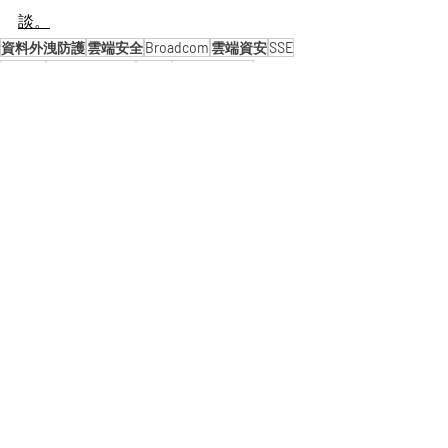
談。
資料外洩防護
雲端安全
Broadcom
雲端資安
SSE
AI 資安
Symantec DLP
CASB
Google Cloud
Data Loss Prevention
Chrome Enterprise
Google Workspace
雲端資料保護
雲端端點安全
Secure Web Proxy
專題報導 Feature Stories
Symantec Enterprise Blog
最新文章
查看全部