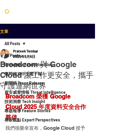
文章
All Posts
Prateek Temkar
All Posts
2025年5月6日
Broadcom 與 Google
Symantec Enterprise Blog
Cloud 讓工作更安全，攜手
賽門鐵克中文電子報
新聞稿 Press Release
守護連網世界
資安威脅情報 Threat Intelligence
Broadcom 榮獲 Google 
技術洞察 Tech Insight
Cloud 2025 年度資料安全合作
專題報導 Feature Stories
夥伴
專家觀點 Expert Perspectives
我們很榮幸宣布，Google Cloud 授予 