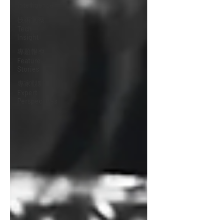
Intelligence
技術洞察
Tech
Insight
專題報導
Feature
Stories
專家觀點
Expert
Perspectives