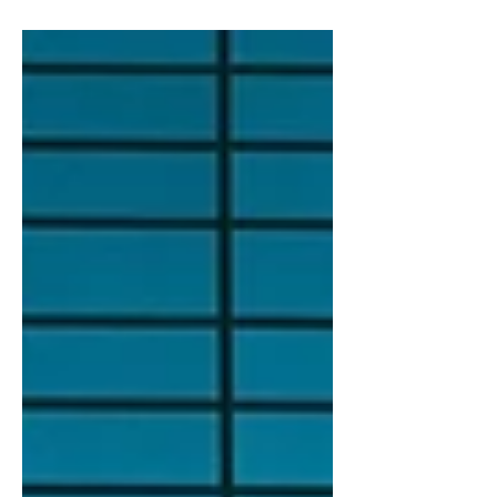
全、身份控管、分段、監控到自動化，每個能
力都攸關資料本身的安全。Symantec SSE 將
ZTNA、SWG、CASB、DLP 與 Web Isolation
全面串聯，建立一致的雲原生 Zero Trust 防
護，並經 Forrester TEI 驗證：降低 75% 風
險、6 個月回本、三年 ROI 達 125%。是企業
推動 Zero Trust 架構的最佳實證方案。