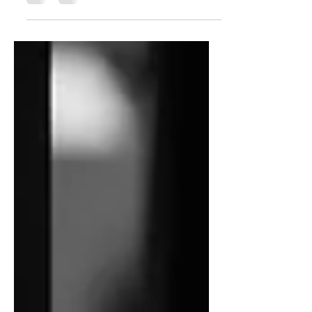
DLP 推不動？高層不點頭？ 破解五大阻力話
術，教你一篇打動 CTO、CISO、法務與全體
用戶！從預算、技術到落地推廣，手把手帶你
拿下 DLP 專案 buy-in，企業資料安全零死
角。 別再苦等資安專案過關，現在就看專家
怎麼說服決策者！