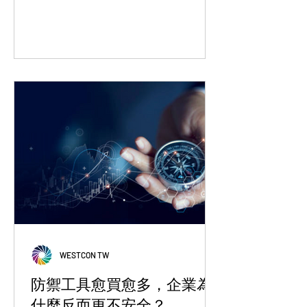
驅動的自動化關聯防護。立即了解
Westcon 如何協助台灣企業無縫升級，
並預約 2026 臺灣資安大會現場演示，
親睹以資料保護為核心的全方位安全藍
圖。
WESTCON TW
防禦工具愈買愈多，企業為
什麼反而更不安全？