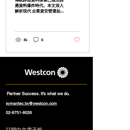
應資料爆炸時代。本文深入
解析現代 企業資安營運如何
透過動態 Worker Node 擴展
與自動化 High-Speed
Discovery，加速 DLP 資料
探索、降低營運成本，並有
效支撐企業法遵與資料治理
34
0
需求。
Partner Success. It’s what we do.
symantec.tw@westcon.com
02-8751-8026
訂閱中文電子報