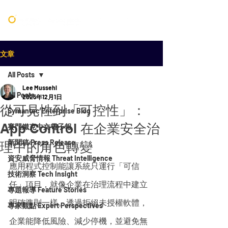
文章
All Posts
Lee Mussehl
All Posts
2025年12月1日
從可見性到「可控性」：
Symantec Enterprise Blog
App Control 在企業安全治
賽門鐵克中文電子報
新聞稿 Press Release
理中的角色轉變
資安威脅情報 Threat Intelligence
應用程式控制能讓系統只運行「可信
技術洞察 Tech Insight
任」項目，就像企業在治理流程中建立
專題報導 Feature Stories
明確準則一樣。透過拒絕未授權軟體，
專家觀點 Expert Perspectives
企業能降低風險、減少停機，並避免無