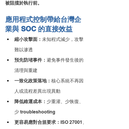
被阻擋於執行前。
應用程式控制帶給台灣企
業與 SOC 的直接效益
縮小攻擊面：
未知程式減少，攻擊
難以滲透
預先防堵事件：
避免事件發生後的
清理與重建
一致化政策落地：
核心系統不再因
人或流程差異出現異動
降低維運成本：
少重灌、少恢復、
少 troubleshooting
更容易應對合規要求：
ISO 27001、