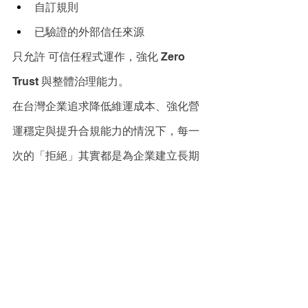
自訂規則
已驗證的外部信任來源
只允許 可信任程式運作，強化 Zero 
Trust 與整體治理能力。
在台灣企業追求降低維運成本、強化營
運穩定與提升合規能力的情況下，每一
次的「拒絕」其實都是為企業建立長期
韌性與成本效率。
Carbon Black
資安治理
Endpoint Security
Zero Trust
SOC 營運
數位轉型
Default Deny
Application Control
端點治理
資安投資報酬率
資安維運
資安風險管理
Symantec Enterprise Blog
專題報導 Feature Stories