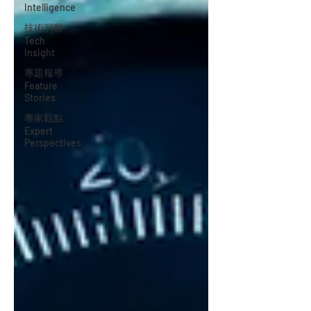
Intelligence
技術洞察
Tech
Insight
專題報導
Feature
Stories
專家觀點
Expert
Perspectives