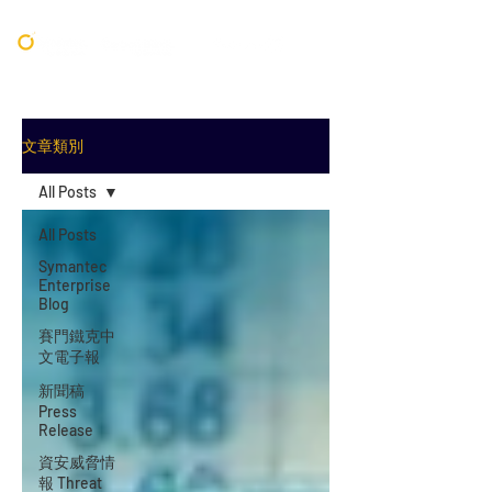
文章類別
All Posts
All Posts
Symantec
Enterprise
Blog
賽門鐵克中
文電子報
新聞稿
Press
Release
資安威脅情
報 Threat