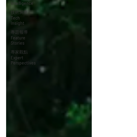
Intelligence
技術洞察
Tech
Insight
專題報導
Feature
Stories
專家觀點
Expert
Perspectives