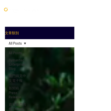
文章類別
All Posts
All Posts
Symantec
Enterprise
Blog
賽門鐵克中
文電子報
新聞稿
Press
Release
資安威脅情
報 Threat