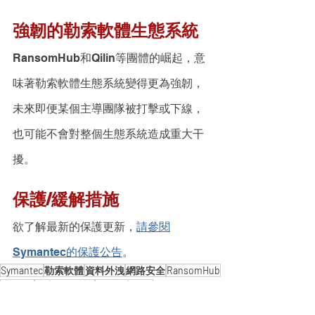
強韌的勒索軟體生態系統
RansomHub和Qilin等團體的崛起，意
味著勒索軟體生態系統變得更為強韌，
未來即便某個主導團隊被打擊或下線，
也可能不會對整個生態系統造成重大干
擾。
保護/緩解措施
欲了解最新的保護更新，
請參閱
Symantec的保護公告
。
Symantec
勒索軟體
資料外洩
網路安全
RansomHub
LockBit
勒索軟體防護
Qilin勒索軟體
2024第三季度威脅報告
勒索軟體攻擊
網路防護