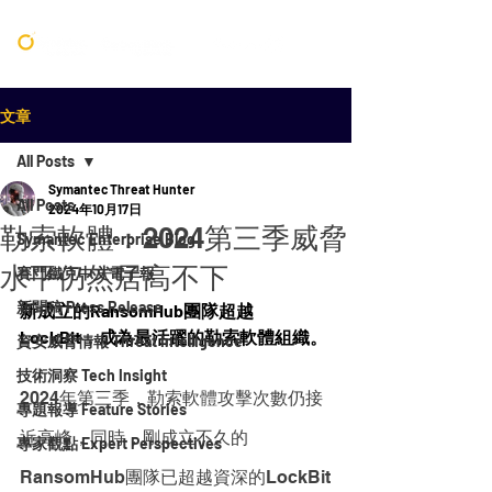
文章
All Posts
Symantec Threat Hunter
All Posts
2024年10月17日
勒索軟體：2024第三季威脅
Symantec Enterprise Blog
水平仍然居高不下
賽門鐵克中文電子報
新聞稿 Press Release
新成立的RansomHub團隊超越
LockBit，成為最活躍的勒索軟體組織。
資安威脅情報 Threat Intelligence
技術洞察 Tech Insight
2024年第三季，勒索軟體攻擊次數仍接
專題報導 Feature Stories
近高峰，同時，剛成立不久的
專家觀點 Expert Perspectives
RansomHub團隊已超越資深的LockBit