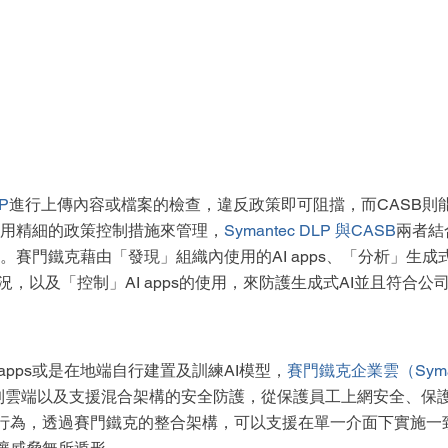
LP
進行上傳內容或檔案的檢查，違反政策即可阻擋，而CASB則
，並套用精細的政策控制措施來管理，
Symantec DLP 與CASB
兩者結
存取。賽門鐵克藉由「發現」組織內使用的AI apps、「分析」生成式A
情況，以及「控制」AI apps的使用，來防護生成式AI並且符合
apps或是在地端自行建置及訓練AI模型，
賽門鐵克企業雲（Symantec
到雲端以及支援混合架構的安全防護，從保護員工上網安全、保
行為，透過賽門鐵克的整合架構，可以支援在單一介面下實施一