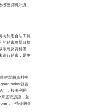
致機密資料外洩，
轉向利用合法工具
今的勒索攻擊目標
做系統及資料備
來進行勒索，是更
中能輕鬆將資料複
rLocker就曾
SA），接著利用
agne來盜取憑證，並
one，下指令將企