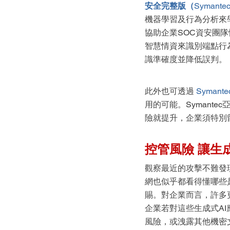
安全完整版（
Symantec
機器學習及行為分析來
協助企業SOC資安團隊
智慧情資來識別端點行為外
識準確度並降低誤判。
此外也可透過 
Symante
用的可能。Symant
險就提升，企業須特別
控管風險 讓生
觀察最近的攻擊不難發
網也似乎都看得懂哪些
賜。對企業而言，許多
企業若對這些生成式A
風險，或洩露其他機密