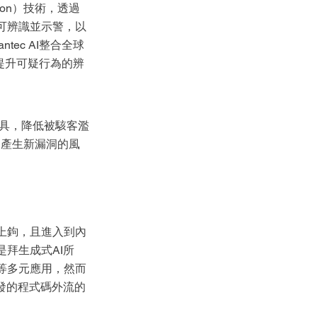
ction）技術，透過
可辨識並示警，以
ntec AI整合全球
以提升可疑行為的辨
具，降低被駭客濫
，產生新漏洞的風
上鉤，且進入到內
拜生成式AI所
等多元應用，然而
發的程式碼外流的