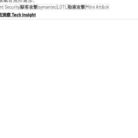
讓威脅無所遁形。
t Security
駭客攻擊
symantec
LOTL
勒索攻擊
Mitre Att&ck
洞察 Tech Insight