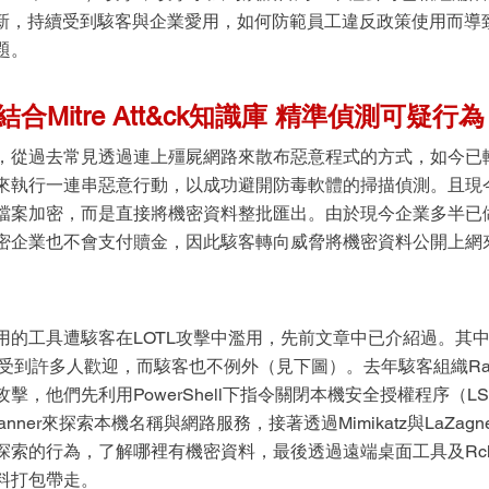
出新，持續受到駭客與企業愛用，如何防範員工違反政策使用而導
題。
合Mitre Att&ck知識庫 精準偵測可疑行為
，從過去常見透過連上殭屍網路來散布惡意程式的方式，如今已
來執行一連串惡意行動，以成功避開防毒軟體的掃描偵測。且現
檔案加密，而是直接將機密資料整批匯出。由於現今企業多半已
密企業也不會支付贖金，因此駭客轉向威脅將機密資料公開上網
用的工具遭駭客在LOTL攻擊中濫用，先前文章中已介紹過。其
e受到許多人歡迎，而駭客也不例外（見下圖）。去年駭客組織Ragna
擊，他們先利用PowerShell下指令關閉本機安全授權程序（L
work Scanner來探索本機名稱與網路服務，接著透過Mimikatz與LaZ
索的行為，了解哪裡有機密資料，最後透過遠端桌面工具及Rcl
料打包帶走。