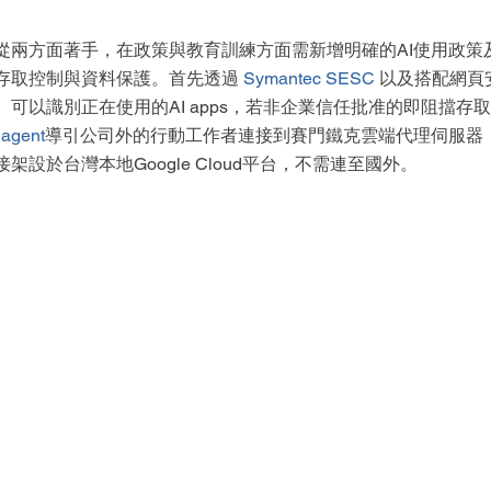
從兩方面著手，在政策與教育訓練方面需新增明確的AI使用政策
存取控制與資料保護。首先透過 
Symantec SESC 
以及搭配網頁
）可以識別正在使用的AI apps，若非企業信任批准的即阻擋存
agent
導引公司外的行動工作者連接到賽門鐵克雲端代理伺服器
設於台灣本地Google Cloud平台，不需連至國外。