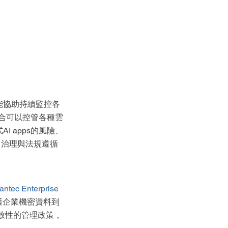
能協助持續監控各
合可以控管各種雲
I apps的風險、
公司治理與法規遵循
 Enterprise 
護企業機密資料到
致性的管理政策，