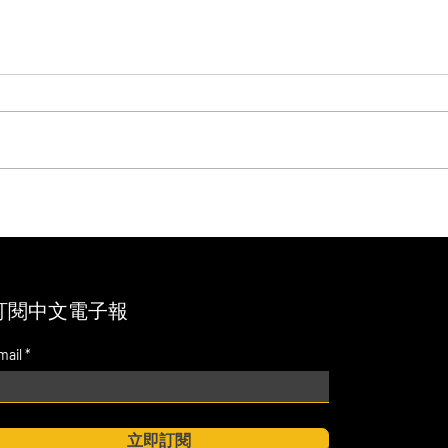
大規模自動化資料探索：現代
投資
企業資安營運的 DLP 新典範
的 
訂閱中文電子報
mail
立即訂閱