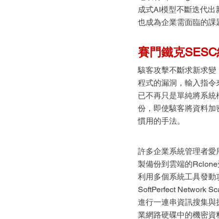
成式AI模型不斷迭代
也成為企業需面臨的課
賽門鐵克SESC結
駭客攻擊不斷求新求變
程式的漏洞，輸入指令
已不再只是單純將系統
份，即使駭客將資料加
慣用的手法。
許多企業系統管理者愛
製備份到雲端的Rclon
利用多個系統工具發動攻
SoftPerfect Net
進行一連串資訊搜集與探
業網路硬碟中的機密資