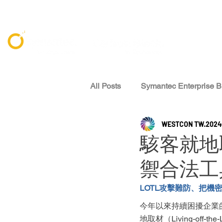
All Posts
Symantec Enterprise B
WESTCON TW
202
資安威脅情報 Threat Intelligenc
駭客就地
禦合法工
專家觀點 Expert Perspectives
LOTL攻擊難防、把機
今年以來持續困擾企業
地取材（Living-of