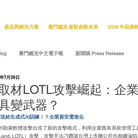
產品與解決方案
賽門鐵克 駕馭創新未來
2026 年勒
log
賽門鐵克中文電子報
新聞稿 Press Release
4年7月26日
e
技術洞察 Tech Insight
專題報導 Feature Stories
取材LOTL攻擊崛起：企
具變武器？
密送給生成式AI訓練！？企業資安需進化
的勒索軟體攻擊出現了新的攻擊模式，利用企業既有系統管理工
f-the-Land, LOTL）攻擊，攻擊手法刁鑽讓台灣上市櫃公司也相