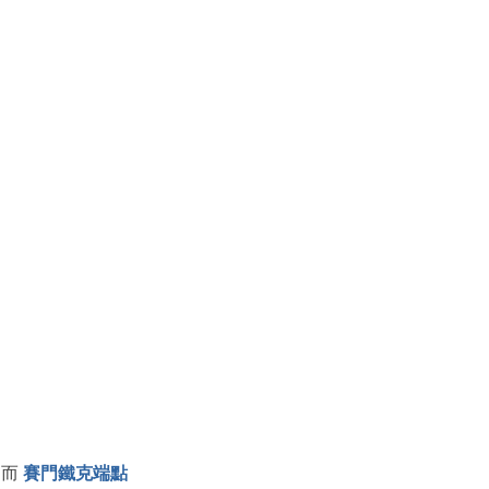
而 
賽門鐵克端點