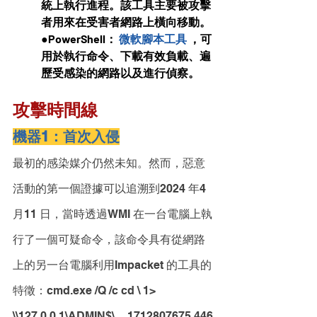
統上執行進程。該工具主要被攻擊
者用來在受害者網路上橫向移動。
●PowerShell： 
微軟腳本工具
 ，可
用於執行命令、下載有效負載、遍
歷受感染的網路以及進行偵察。
攻擊時間線
機器1：首次入侵
最初的感染媒介仍然未知。然而，惡意
活動的第一個證據可以追溯到2024 年4 
月11 日，當時透過WMI 在一台電腦上執
行了一個可疑命令，該命令具有從網路
上的另一台電腦利用Impacket 的工具的
特徵：cmd.exe /Q /c cd \ 1> 
\\127.0.0.1\ADMIN$\__1712807675.446