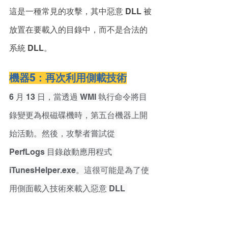
這是一種常見的攻擊，其中惡意 DLL 被
放置在要載入的目錄中，而不是合法的
系統 DLL。
機器5：再次利用側載技術
6 月 13 日，當透過 WMI 執行命令將目
錄變更為根磁碟機時，第五台機器上開
始活動。然後，攻擊者嘗試從 
PerfLogs 目錄啟動應用程式 
iTunesHelper.exe。這很可能是為了使
用側面載入技術來載入惡意 DLL 
(CoreFoundation.dll) 而啟動的（我們
之前已經看到使用 CoreFoundation.dll 