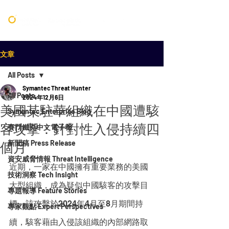
文章
All Posts
Symantec Threat Hunter
All Posts
2024年12月6日
美國某駐華組織在中國遭駭
Symantec Enterprise Blog
客攻擊：針對性入侵持續四
賽門鐵克中文電子報
新聞稿 Press Release
個月
資安威脅情報 Threat Intelligence
近期，一家在中國擁有重要業務的美國
技術洞察 Tech Insight
大型組織，成為疑似中國駭客的攻擊目
專題報導 Feature Stories
標。該攻擊於2024年4月至8月期間持
專家觀點 Expert Perspectives
續，駭客藉由入侵該組織的內部網路取