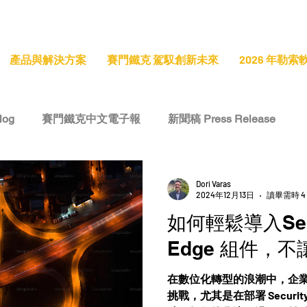
產品與解決方案
賽門鐵克 駕馭創新未來
2026 年勒
log
賽門鐵克中文電子報
新聞稿 Press Release
e
技術洞察 Tech Insight
專題報導 Feature Stories
Dori Varas
2024年12月13日
讀畢需時 4
如何輕鬆導入Secur
Edge 組件，
在數位化轉型的浪潮中，企
挑戰，尤其是在部署 Security S