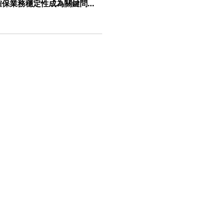
確保業務穩定性成為關鍵問
WG 代理流量管理器（ATM）正是為
過