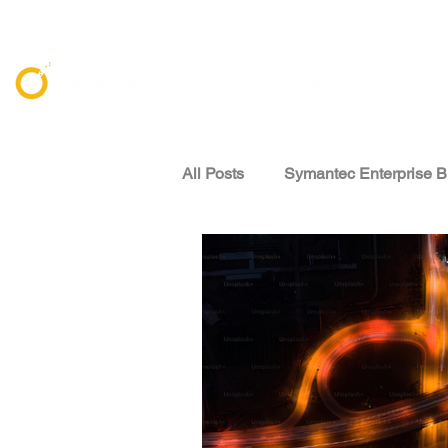
All Posts
Symantec Enterprise B
資安威脅情報 Threat Intelligenc
專家觀點 Expert Perspectives