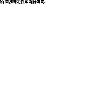
確保業務穩定性成為關鍵問
WG 代理流量管理器（ATM）正是為
過