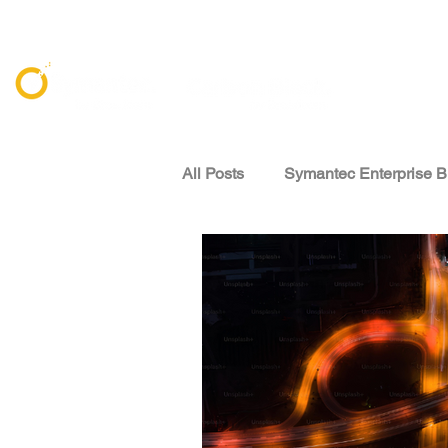
All Posts
Symantec Enterprise B
資安威脅情報 Threat Intelligenc
專家觀點 Expert Perspectives