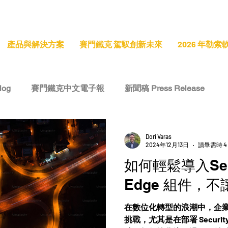
產品與解決方案
賽門鐵克 駕馭創新未來
2026 年勒
log
賽門鐵克中文電子報
新聞稿 Press Release
e
技術洞察 Tech Insight
專題報導 Feature Stories
Dori Varas
2024年12月13日
讀畢需時 4
如何輕鬆導入Secur
Edge 組件，
在數位化轉型的浪潮中，企
挑戰，尤其是在部署 Security S