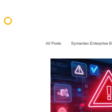
All Posts
Symantec Enterprise B
資安威脅情報 Threat Intelligenc
專家觀點 Expert Perspectives