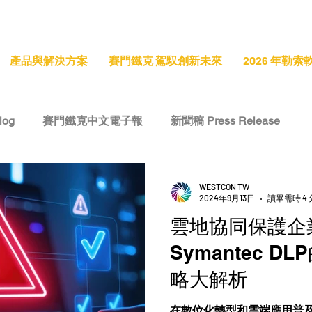
產品與解決方案
賽門鐵克 駕馭創新未來
2026 年勒
log
賽門鐵克中文電子報
新聞稿 Press Release
e
技術洞察 Tech Insight
專題報導 Feature Stories
WESTCON TW
2024年9月13日
讀畢需時 4
雲地協同保護企
Symantec 
略大解析
在數位化轉型和雲端應用普