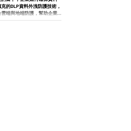
克的DLP資料外洩防護技術，
合雲端與地端防護，幫助企業
脅，並兼顧合規需求。我們為
明如何將技術、流程與人員訓練