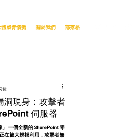
索軟體威脅情勢
關於我們
部落格
 分鐘
 零日漏洞現身：攻擊者
ePoint 伺服器
一個全新的 SharePoint 零
770）正在被大規模利用，攻擊者無