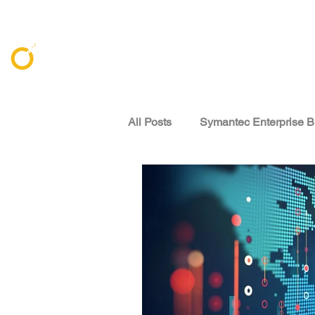
All Posts
Symantec Enterprise B
資安威脅情報 Threat Intelligenc
專家觀點 Expert Perspectives