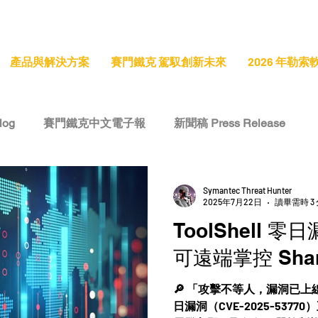
產品與解決方案
賽門鐵克 駕馭創新未來
2026 年勒
log
賽門鐵克中文電子報
新聞稿 Press Release
e
技術洞察 Tech Insight
專題報導 Feature Stories
Symantec Threat Hunter
2025年7月22日
讀畢需時 3
ToolShell
可遠端掌控 Shar
🔎 「攻擊不等人，漏洞已上線」 
日漏洞（CVE-2025-53