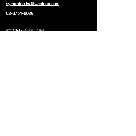
symantec.tw@westcon.com
02-8751-8026
訂閱中文電子報
Email
立即訂閱
T
aiwan 台北
10560 台北市松山區光復北路112號3樓
3F., No. 112, Guangfu N. Rd.,