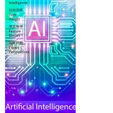
Intelligence
技術洞察
Tech
Insight
專題報導
Feature
Stories
專家觀點
Expert
Perspectives