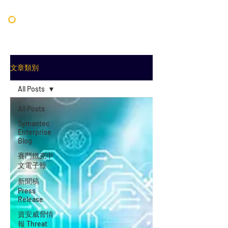
文章類別
All Posts
All Posts
Symantec
Enterprise
Blog
賽門鐵克中
文電子報
新聞稿
Press
Release
資安威脅情
報 Threat