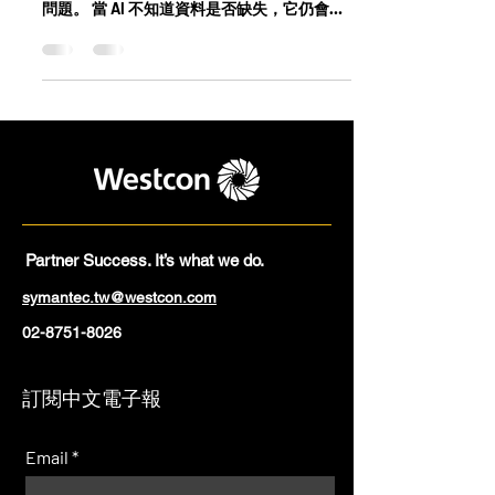
MCP Servers 讓 AI 能快速整合分散資料， 但
也同時放大了權限、情境與資料完整度的治理
問題。 當 AI 不知道資料是否缺失，它仍會給
你一個「看似正確」的答案。
Partner Success. It’s what we do.
symantec.tw@westcon.com
02-8751-8026
訂閱中文電子報