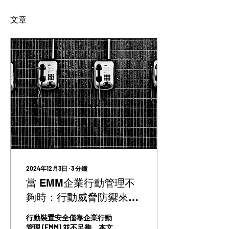
文章
2024年12月3日
∙
3
分鐘
當 EMM企業行動管理不
夠時：行動威脅防禦來解
救
行動裝置安全僅靠企業行動
管理 (EMM) 並不足夠。本文