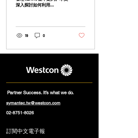
深入探討如何利用
Symantec Mobile Threat
Defense (MTD) 解決 EMM 無
法涵蓋的漏洞，預防針對行
動裝置的惡意應用程式、釣
魚攻擊及中間人攻擊，並以
19
0
兩個實際案例說明 MTD 的
關鍵作用，確保企
Partner Success. It’s what we do.
symantec.tw@westcon.com
02-8751-8026
訂閱中文電子報