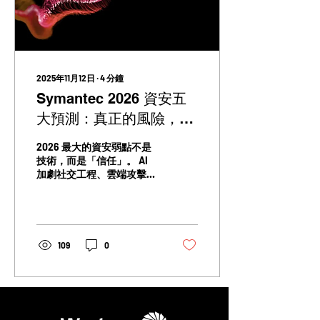
2025年11月12日
∙
4
分鐘
Symantec 2026 資安五
大預測：真正的風險，不
在技術，而在「信任」
2026 最大的資安弱點不是
技術，而是「信任」。 AI
加劇社交工程、雲端攻擊面
擴大、量子威脅逼近──所
有趨勢正在同時收斂。 這份
分析說明企業真正應該擔心
什麼，以及下一步該如何準
備。
109
0