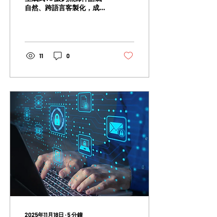
自然、跨語言客製化，成功
率高於人工撰寫；惡意程式
碼也開始出現 AI 特有的註
解與結構，攻擊速度與規模
被全面放大。更具威脅的是
Agentic AI，已能自行搜
11
0
尋、撰寫腳本並寄送誘因郵
件，攻擊鏈首次呈現「半自
動化」。 但防禦者並非落
後。Symantec × Carbon
Black 透過 Cloud
Analytics、Adaptive
Protection 與 Incident
Prediction 等 AI 技術，建立
市場最成熟的預測式防禦，
可在攻擊發生前即提前阻
斷。 真正的問題不是 AI 是
否帶來威脅，而是你的架構
是否已準備好面對 AI 級別
的攻擊速度。
2025年11月18日
∙
5
分鐘