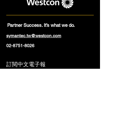
Partner Success. It’s what we do.
symantec.tw@westcon.com
02-8751-8026
訂閱中文電子報
Email
立即訂閱
T
aiwan 台北