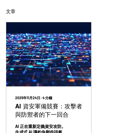
文章
2025年11月24日
∙
4
分鐘
AI 資安軍備競賽：攻擊者
與防禦者的下一回合
AI 正在重新定義資安攻防。
生成式 AI 讓釣魚郵件語氣