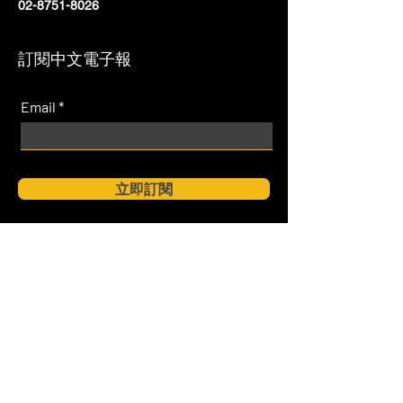
02-8751-8026
訂閱中文電子報
Email
立即訂閱
T
aiwan 台北
10560 台北市松山區光復北路112號3樓
3F., No. 112, Guangfu N. Rd.,
Songshan Dist.,Taipei City 105035, Taiwan
(R.O.C.)