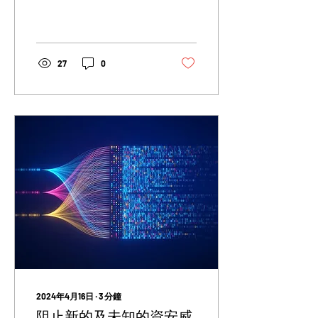
和 Android 平台。利用
Apache HTTP 伺服器漏洞傳
播 MgBot，並在 macOS 上
新增功能如檔案系統清單收
集。建議企業和個人更新軟
27
0
體、警惕釣魚郵件、使用強
密碼及部署最新
2024年4月16日
∙
3
分鐘
阻止新的及未知的資安威