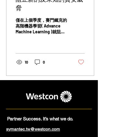
脅
僅在上個季度，賽門鐵克的
高階機器學習( Advance
Machine Learning )就阻止
了賽門鐵克端點和網路閘道
產品上的近 2,300 萬個威
脅。其中約 390 萬個區塊針
對零時差攻擊，即我們的任
何安全產品或保護技術從未
10
0
見過。這就是「主動」保護
的意思，而不是「被動」保
護
Partner Success. It’s what we do.
symantec.tw@westcon.com