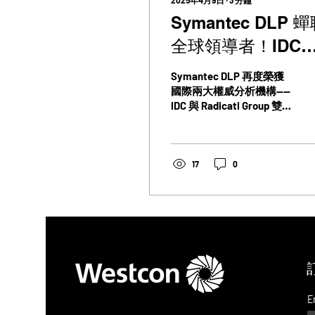
2025年4月9日
∙
3
分鐘
Symantec DLP 
全球領導者！IDC
Radicati 雙雙點名
Symantec DLP 再度榮獲
數據防護首選再創
國際兩大權威分析機構——
IDC 與 Radicati Group 雙
高
料領導者殊榮！本篇帶你
深入解析，為什麼
Symantec 能持續成為企
業資料防護首選，並揭露
17
0
未來 AI 時代 DLP 的關鍵
趨勢與選型重點，企業不
可不看。
E