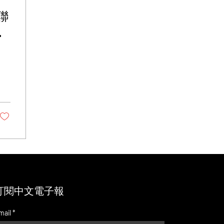
蟬聯
、
：
新
訂閱中文電子報
mail