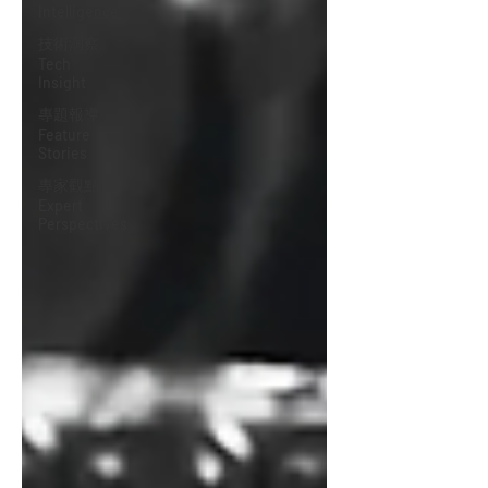
Intelligence
技術洞察
Tech
Insight
專題報導
Feature
Stories
專家觀點
Expert
Perspectives