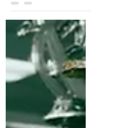
換、拼湊線索，真正的風險反而悄悄溜走。工
具堆疊，什麼時候開始反過來拖垮防禦？