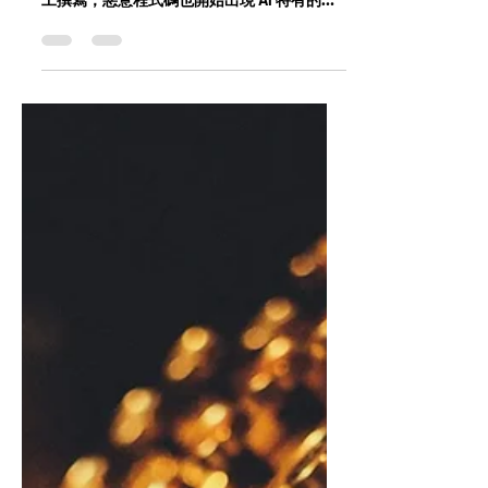
AI 資安軍備競賽：攻擊者與
防禦者的下一回合
AI 正在重新定義資安攻防。 生成式 AI 讓釣魚
郵件語氣自然、跨語言客製化，成功率高於人
工撰寫；惡意程式碼也開始出現 AI 特有的註
解與結構，攻擊速度與規模被全面放大。更具
威脅的是 Agentic AI，已能自行搜尋、撰寫腳
本並寄送誘因郵件，攻擊鏈首次呈現「半自動
化」。 但防禦者並非落後。Symantec ×
Carbon Black 透過 Cloud Analytics、
Adaptive Protection 與 Incident Prediction
等 AI 技術，建立市場最成熟的預測式防禦，
可在攻擊發生前即提前阻斷。 真正的問題不
是 AI 是否帶來威脅，而是你的架構是否已準
備好面對 AI 級別的攻擊速度。