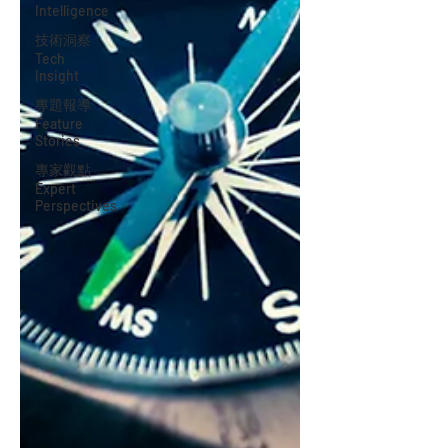
Intelligence
技術洞察
Tech
Insight
專題報導
Feature
Stories
專家觀點
Expert
Perspectives