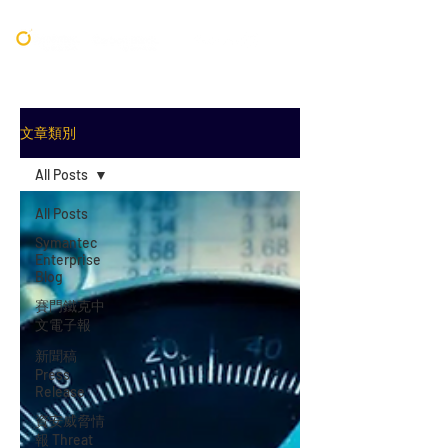
文章類別
All Posts
All Posts
Symantec
Enterprise
Blog
賽門鐵克中
文電子報
新聞稿
Press
Release
資安威脅情
報 Threat