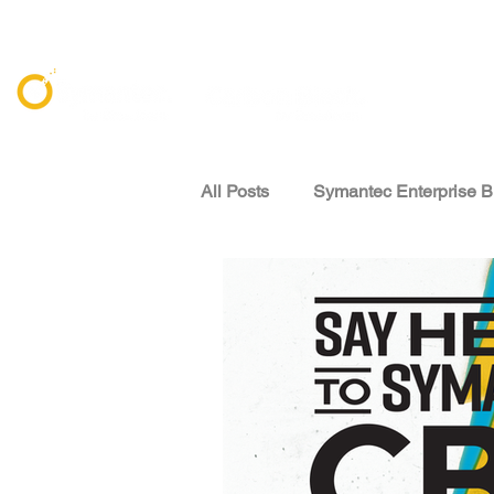
All Posts
Symantec Enterprise B
資安威脅情報 Threat Intelligenc
專家觀點 Expert Perspectives