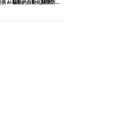
 AI 驅動的自動化關聯防
如何協助台灣企業無縫升級，並預
場演示，親睹以資料保護為核心的