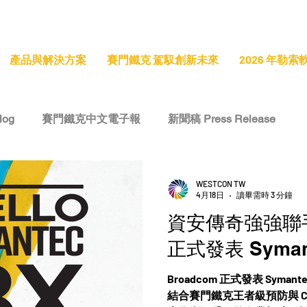
產品與解決方案
賽門鐵克 駕馭創新未來
2026 年勒
log
賽門鐵克中文電子報
新聞稿 Press Release
e
技術洞察 Tech Insight
專題報導 Feature Stories
WESTCON TW
4月18日
讀畢需時 3 分鐘
資安傳奇強強聯手
正式發表 Syman
Broadcom 正式發表 Symantec 
結合賽門鐵克王者級預防與 Car